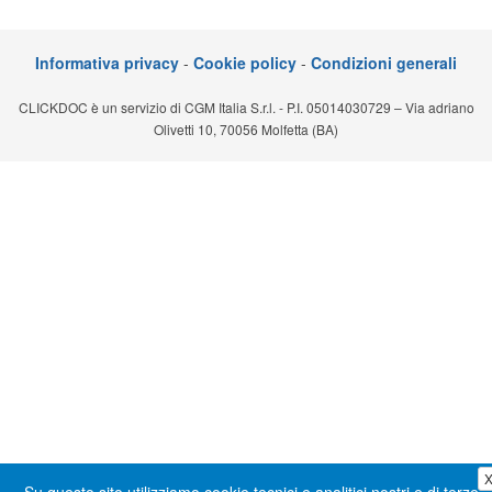
Segreteria virtuale
Informativa privacy
-
Cookie policy
-
Condizioni generali
Teleconsulto
CLICKDOC è un servizio di CGM Italia S.r.l. - P.I. 05014030729 – Via adriano
Olivetti 10, 70056 Molfetta (BA)