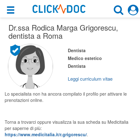
×
×
Dr.ssa Rodica Marga Grigorescu
Motore di ricerca
,
Cosa possiamo offrirti
dentista a Roma
Cerca uno specialista
Per i pazienti
Dentista
Dentista
Medico estetico
Prenota una visita
Dentista
Roma (RM)
Ricerca specialisti
Leggi curriculum vitae
Consulti online
CERCA
(su medicitalia.it)
Lo specialista non ha ancora compilato il profilo per attivare le
prenotazioni online.
Per gli specialisti
Torna a trovarci oppure visualizza la sua scheda su Medicitalia
Prenotazioni online
per saperne di più:
https://www.medicitalia.it/r.grigorescu/
.
Planner e rubrica in cloud