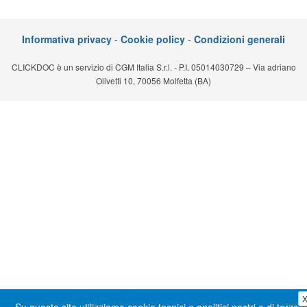
Segreteria virtuale
Informativa privacy
-
Cookie policy
-
Condizioni generali
Teleconsulto
CLICKDOC è un servizio di CGM Italia S.r.l. - P.I. 05014030729 – Via adriano
Olivetti 10, 70056 Molfetta (BA)