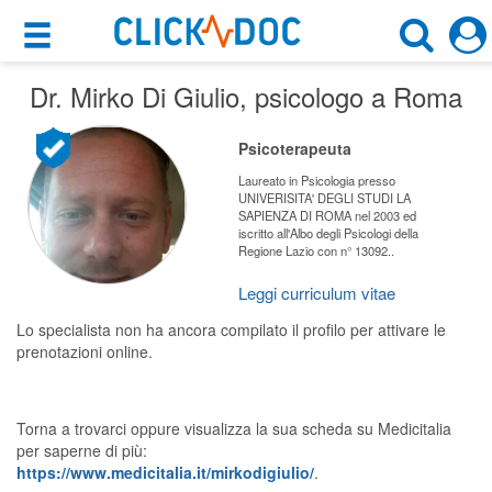
×
×
Dr. Mirko Di Giulio
Motore di ricerca
, psicologo a Roma
Cosa possiamo offrirti
Cerca uno specialista
Psicoterapeuta
Per i pazienti
Psicologo
Laureato in Psicologia presso
UNIVERISITA' DEGLI STUDI LA
Prenota una visita
SAPIENZA DI ROMA nel 2003 ed
iscritto all'Albo degli Psicologi della
Roma (RM)
Ricerca specialisti
Regione Lazio con n° 13092..
Consulti online
Leggi curriculum vitae
CERCA
(su medicitalia.it)
Lo specialista non ha ancora compilato il profilo per attivare le
prenotazioni online.
Per gli specialisti
Torna a trovarci oppure visualizza la sua scheda su Medicitalia
Prenotazioni online
per saperne di più:
https://www.medicitalia.it/mirkodigiulio/
.
Planner e rubrica in cloud