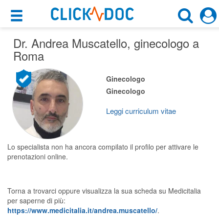
×
×
Dr. Andrea Muscatello
Motore di ricerca
, ginecologo a
Cosa possiamo offrirti
Roma
Cerca uno specialista
Per i pazienti
Ginecologo
Ginecologo
Ginecologo
Prenota una visita
Roma (RM)
Ricerca specialisti
Leggi curriculum vitae
Consulti online
CERCA
(su medicitalia.it)
Lo specialista non ha ancora compilato il profilo per attivare le
prenotazioni online.
Per gli specialisti
Torna a trovarci oppure visualizza la sua scheda su Medicitalia
Prenotazioni online
per saperne di più:
https://www.medicitalia.it/andrea.muscatello/
.
Planner e rubrica in cloud