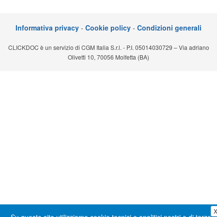
Segreteria virtuale
Informativa privacy
-
Cookie policy
-
Condizioni generali
Teleconsulto
CLICKDOC è un servizio di CGM Italia S.r.l. - P.I. 05014030729 – Via adriano
Olivetti 10, 70056 Molfetta (BA)