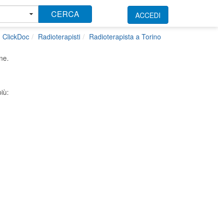
CERCA
ACCEDI
ClickDoc
Radioterapisti
Radioterapista a Torino
ne.
iù: