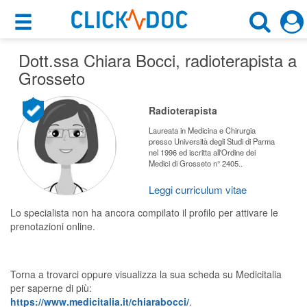
×
×
Dott.ssa Chiara Bocci
Motore di ricerca
, radioterapista a
Cosa possiamo offrirti
Grosseto
Cerca uno specialista
Per i pazienti
Radioterapista
Radioterapista
Prenota una visita
Laureata in Medicina e Chirurgia
presso Università degli Studi di Parma
Grosseto (GR)
nel 1996 ed iscritta all'Ordine dei
Ricerca specialisti
Medici di Grosseto n° 2405..
Consulti online
Leggi curriculum vitae
CERCA
(su medicitalia.it)
Lo specialista non ha ancora compilato il profilo per attivare le
prenotazioni online.
Per gli specialisti
Prenotazioni online
Torna a trovarci oppure visualizza la sua scheda su Medicitalia
per saperne di più:
Planner e rubrica in cloud
https://www.medicitalia.it/chiarabocci/
.