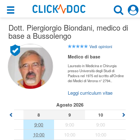
×
×
Dott. Piergiorgio Biondani
Motore di ricerca
, medico di
Cosa possiamo offrirti
base a Bussolengo
Cerca uno specialista
Per i pazienti
Vedi opinioni
Medico Di Base
Medico di base
Prenota una visita
Laureato in Medicina e Chirurgia
Bussolengo (VR)
Ricerca specialisti
presso Università degli Studi di
Padova nel 1975 ed iscritto all'Ordine
dei Medici di Verona n° 2794..
Consulti online
CERCA
(su medicitalia.it)
Leggi curriculum vitae
Agosto 2026
Per gli specialisti
8
9
10
Prenotazioni online
9:00
9:00
9:00
10:00
10:00
10:00
Planner e rubrica in cloud