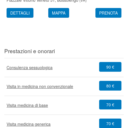
Piazzale Vittorio Veneto 51,
Bussolengo
(
VR
)
DETTAGLI
MAPPA
PRENOTA
Prestazioni e onorari
90 €
Consulenza sessuologica
80 €
Visita in medicina non convenzionale
70 €
Visita medicina di base
70 €
Visita medicina generica