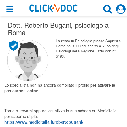
×
×
Dott. Roberto Bugani
Motore di ricerca
, psicologo a
Cosa possiamo offrirti
Roma
Cerca uno specialista
Per i pazienti
Laureato in Psicologia presso Sapienza
Roma nel 1990 ed iscritto all'Albo degli
Psicologo
Psicologi della Regione Lazio con n°
Prenota una visita
5193.
Roma (RM)
Ricerca specialisti
Consulti online
CERCA
(su medicitalia.it)
Lo specialista non ha ancora compilato il profilo per attivare le
prenotazioni online.
Per gli specialisti
Torna a trovarci oppure visualizza la sua scheda su Medicitalia
Prenotazioni online
per saperne di più:
https://www.medicitalia.it/robertobugani/
.
Planner e rubrica in cloud