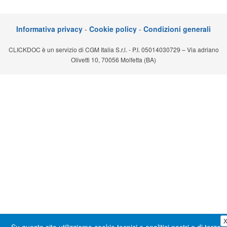
Segreteria virtuale
Informativa privacy
-
Cookie policy
-
Condizioni generali
Teleconsulto
CLICKDOC è un servizio di CGM Italia S.r.l. - P.I. 05014030729 – Via adriano
Olivetti 10, 70056 Molfetta (BA)