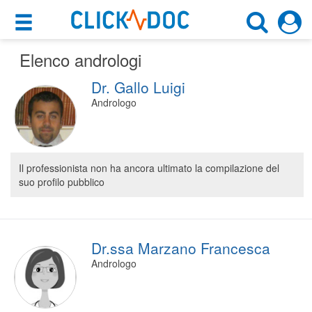
×
×
Elenco andrologi
Motore di ricerca
Cosa possiamo offrirti
Dr. Gallo Luigi
Cerca uno specialista
Per i pazienti
Andrologo
Andrologo
Prenota una visita
Scegli la città
Ricerca specialisti
Il professionista non ha ancora ultimato la compilazione del
suo profilo pubblico
Consulti online
CERCA
(su medicitalia.it)
Per gli specialisti
Dr.ssa Marzano Francesca
Andrologo
Prenotazioni online
Planner e rubrica in cloud