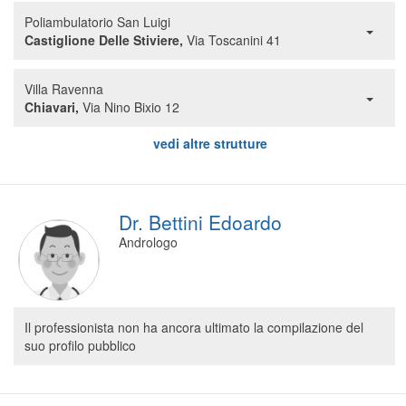
Segreteria virtuale
Poliambulatorio San Luigi
Castiglione Delle Stiviere,
Via Toscanini 41
Teleconsulto
Villa Ravenna
Chiavari,
Via Nino Bixio 12
vedi altre strutture
Dr. Bettini Edoardo
Andrologo
Il professionista non ha ancora ultimato la compilazione del
suo profilo pubblico