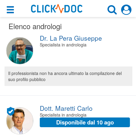
×
×
Elenco andrologi
Motore di ricerca
Cosa possiamo offrirti
Dr. La Pera Giuseppe
Cerca uno specialista
Per i pazienti
Specialista in andrologia
Andrologo
Prenota una visita
Scegli la città
Ricerca specialisti
Il professionista non ha ancora ultimato la compilazione del
suo profilo pubblico
Consulti online
CERCA
(su medicitalia.it)
Per gli specialisti
Dott. Maretti Carlo
Specialista in andrologia
Prenotazioni online
Disponibile dal 10 ago
Planner e rubrica in cloud