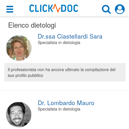
×
×
Elenco dietologi
Motore di ricerca
Cosa possiamo offrirti
Dr.ssa Ciastellardi Sara
Cerca uno specialista
Per i pazienti
Specialista in dietologia
Scegli specialità, prestazione o cognome
Prenota una visita
Scegli la città
Ricerca specialisti
Il professionista non ha ancora ultimato la compilazione del
suo profilo pubblico
Consulti online
CERCA
(su medicitalia.it)
Per gli specialisti
Dr. Lombardo Mauro
Specialista in dietologia
Prenotazioni online
Planner e rubrica in cloud