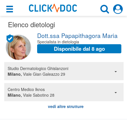
×
×
Elenco dietologi
Motore di ricerca
Cosa possiamo offrirti
Dott.ssa Papapithagora Maria
Cerca uno specialista
Per i pazienti
Specialista in dietologia
Scegli specialità, prestazione o cognome
Disponibile dal 8 ago
Prenota una visita
Scegli la città
Ricerca specialisti
Studio Dermatologico Ghislanzoni
Milano,
Viale Gian Galeazzo 29
Consulti online
CERCA
(su medicitalia.it)
Centro Medico Iknos
Milano,
Viale Sabotino 28
Per gli specialisti
vedi altre strutture
Prenotazioni online
Planner e rubrica in cloud