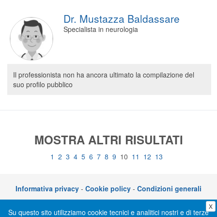
Dr. Mustazza Baldassare
Specialista in neurologia
Il professionista non ha ancora ultimato la compilazione del
suo profilo pubblico
MOSTRA ALTRI RISULTATI
1
2
3
4
5
6
7
8
9
10
11
12
13
Informativa privacy
-
Cookie policy
-
Condizioni generali
X
CLICKDOC è un servizio di CGM Italia S.r.l. - P.I. 05014030729 – Via adriano
Su questo sito utilizziamo cookie tecnici e analitici nostri e di terze