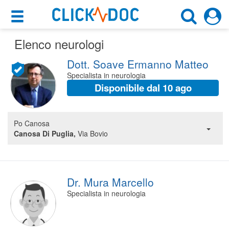
×
×
Elenco neurologi
Motore di ricerca
Cosa possiamo offrirti
Dott. Soave Ermanno Matteo
Cerca uno specialista
Per i pazienti
Specialista in neurologia
Neurologo
Disponibile dal 10 ago
Prenota una visita
Scegli la città
Ricerca specialisti
Po Canosa
Canosa Di Puglia,
Via Bovio
Consulti online
CERCA
(su medicitalia.it)
Per gli specialisti
Dr. Mura Marcello
Specialista in neurologia
Prenotazioni online
Planner e rubrica in cloud