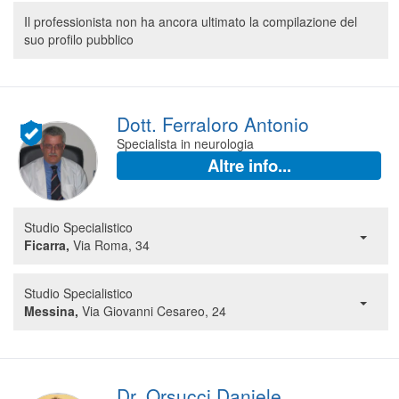
Segreteria virtuale
Il professionista non ha ancora ultimato la compilazione del
suo profilo pubblico
Teleconsulto
Dott. Ferraloro Antonio
Specialista in neurologia
Altre info...
Studio Specialistico
Ficarra,
Via Roma, 34
Studio Specialistico
Messina,
Via Giovanni Cesareo, 24
Dr. Orsucci Daniele