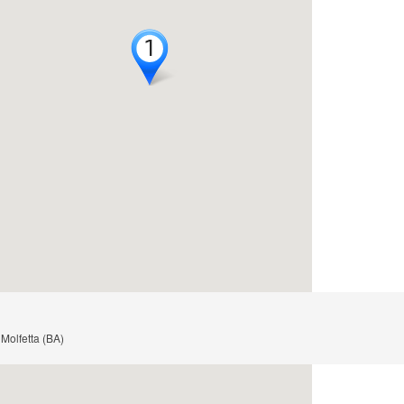
1
1
 Molfetta (BA)