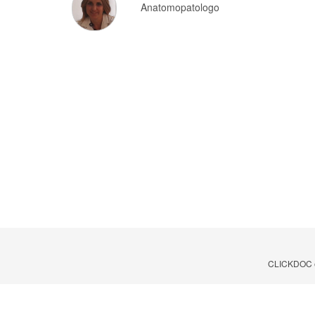
Anatomopatologo
CLICKDOC è u