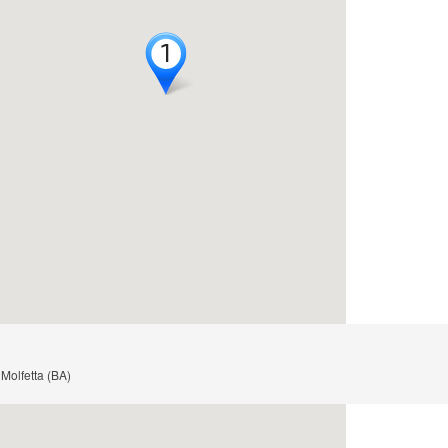
1
1
 Molfetta (BA)