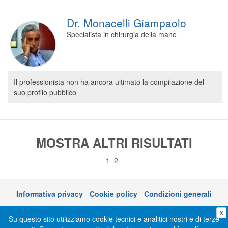
Dr. Monacelli Giampaolo
Specialista in chirurgia della mano
Il professionista non ha ancora ultimato la compilazione del
suo profilo pubblico
MOSTRA ALTRI RISULTATI
1
2
Informativa privacy
-
Cookie policy
-
Condizioni generali
X
CLICKDOC è un servizio di CGM Italia S.r.l. - P.I. 05014030729 – Via adriano
Su questo sito utilizziamo cookie tecnici e analitici nostri e di terze
Olivetti 10, 70056 Molfetta (BA)