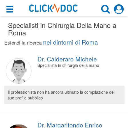
×
×
Specialisti in Chirurgia Della Mano a
Motore di ricerca
Cosa possiamo offrirti
Roma
Cerca uno specialista
nei dintorni di Roma
Per i pazienti
Estendi la ricerca
Chirurgo Della Mano
Prenota una visita
Dr. Calderaro Michele
Roma (RM)
Ricerca specialisti
Specialista in chirurgia della mano
Consulti online
CERCA
(su medicitalia.it)
Il professionista non ha ancora ultimato la compilazione del
suo profilo pubblico
Per gli specialisti
Prenotazioni online
Planner e rubrica in cloud
Dr. Margaritondo Enrico