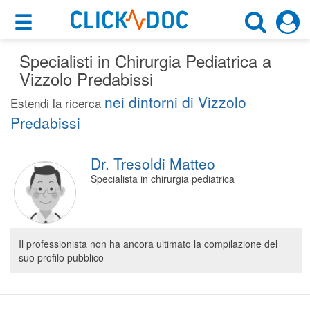
×
×
Specialisti in Chirurgia Pediatrica a
Motore di ricerca
Cosa possiamo offrirti
Vizzolo Predabissi
Cerca uno specialista
nei dintorni di Vizzolo
Per i pazienti
Estendi la ricerca
Chirurgo Pediatrico
Predabissi
Prenota una visita
Vizzolo Predabissi (MI)
Ricerca specialisti
Dr. Tresoldi Matteo
Specialista in chirurgia pediatrica
Consulti online
CERCA
(su medicitalia.it)
Per gli specialisti
Il professionista non ha ancora ultimato la compilazione del
suo profilo pubblico
Prenotazioni online
Planner e rubrica in cloud