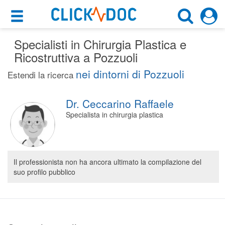
×
×
Specialisti in Chirurgia Plastica e
Motore di ricerca
Cosa possiamo offrirti
Ricostruttiva a Pozzuoli
Cerca uno specialista
nei dintorni di Pozzuoli
Per i pazienti
Estendi la ricerca
Chirurgo Plastico
Prenota una visita
Dr. Ceccarino Raffaele
Pozzuoli (NA)
Ricerca specialisti
Specialista in chirurgia plastica
Consulti online
CERCA
(su medicitalia.it)
Il professionista non ha ancora ultimato la compilazione del
suo profilo pubblico
Per gli specialisti
Prenotazioni online
Planner e rubrica in cloud