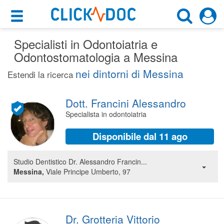
×
×
Specialisti in Odontoiatria e
Motore di ricerca
Cosa possiamo offrirti
Odontostomatologia a Messina
Cerca uno specialista
nei dintorni di Messina
Per i pazienti
Estendi la ricerca
Dentista
Prenota una visita
Dott. Francini Alessandro
Messina (ME)
Ricerca specialisti
Specialista in odontoiatria
Consulti online
Disponibile dal 11 ago
CERCA
(su medicitalia.it)
Studio Dentistico Dr. Alessandro Francin...
Messina,
Viale Principe Umberto, 97
Per gli specialisti
Prenotazioni online
Planner e rubrica in cloud
Dr. Grotteria Vittorio