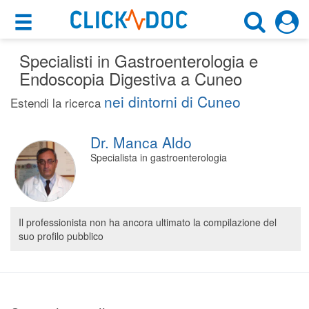
×
×
Specialisti in Gastroenterologia e
Motore di ricerca
Cosa possiamo offrirti
Endoscopia Digestiva a Cuneo
Cerca uno specialista
nei dintorni di Cuneo
Per i pazienti
Estendi la ricerca
Gastroenterologo
Prenota una visita
Dr. Manca Aldo
Cuneo (CN)
Ricerca specialisti
Specialista in gastroenterologia
Consulti online
CERCA
(su medicitalia.it)
Il professionista non ha ancora ultimato la compilazione del
suo profilo pubblico
Per gli specialisti
Prenotazioni online
Planner e rubrica in cloud