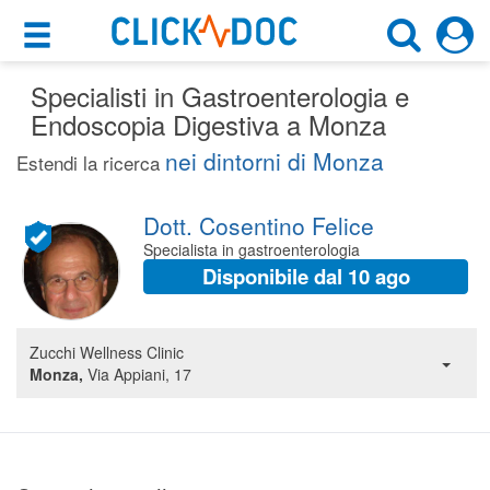
×
×
Specialisti in Gastroenterologia e
Motore di ricerca
Cosa possiamo offrirti
Endoscopia Digestiva a Monza
Cerca uno specialista
nei dintorni di Monza
Per i pazienti
Estendi la ricerca
Gastroenterologo
Prenota una visita
Dott. Cosentino Felice
Monza (MB)
Ricerca specialisti
Specialista in gastroenterologia
Disponibile dal 10 ago
Consulti online
CERCA
(su medicitalia.it)
Zucchi Wellness Clinic
Monza,
Via Appiani, 17
Per gli specialisti
Prenotazioni online
Planner e rubrica in cloud