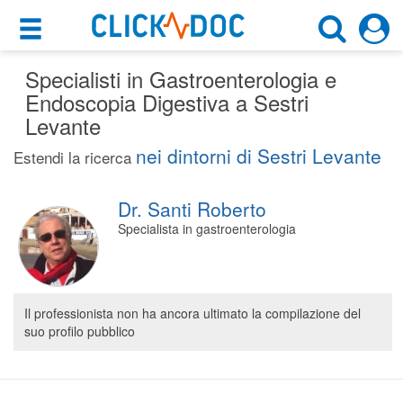
×
×
Specialisti in Gastroenterologia e
Motore di ricerca
Cosa possiamo offrirti
Endoscopia Digestiva a Sestri
Cerca uno specialista
Levante
Per i pazienti
Gastroenterologo
nei dintorni di Sestri Levante
Estendi la ricerca
Prenota una visita
Sestri Levante (GE)
Ricerca specialisti
Dr. Santi Roberto
Specialista in gastroenterologia
Consulti online
CERCA
(su medicitalia.it)
Per gli specialisti
Il professionista non ha ancora ultimato la compilazione del
suo profilo pubblico
Prenotazioni online
Planner e rubrica in cloud