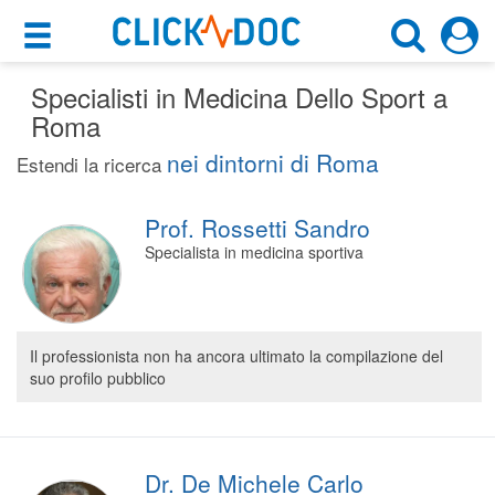
×
×
Specialisti in Medicina Dello Sport a
Motore di ricerca
Cosa possiamo offrirti
Roma
Cerca uno specialista
nei dintorni di Roma
Per i pazienti
Estendi la ricerca
Medico Dello Sport
Prenota una visita
Prof. Rossetti Sandro
Roma (RM)
Ricerca specialisti
Specialista in medicina sportiva
Consulti online
CERCA
(su medicitalia.it)
Il professionista non ha ancora ultimato la compilazione del
suo profilo pubblico
Per gli specialisti
Prenotazioni online
Planner e rubrica in cloud
Dr. De Michele Carlo