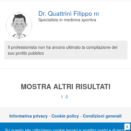
Dr. Quattrini Filippo m
Specialista in medicina sportiva
Il professionista non ha ancora ultimato la compilazione del
suo profilo pubblico
MOSTRA ALTRI RISULTATI
1
2
Informativa privacy
-
Cookie policy
-
Condizioni generali
X
CLICKDOC è un servizio di CGM Italia S.r.l. - P.I. 05014030729 – Via adriano
Su questo sito utilizziamo cookie tecnici e analitici nostri e di terze