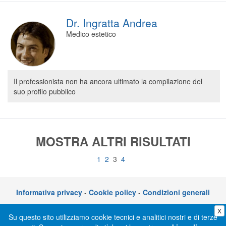
Dr. Ingratta Andrea
Medico estetico
Il professionista non ha ancora ultimato la compilazione del
suo profilo pubblico
MOSTRA ALTRI RISULTATI
1
2
3
4
Informativa privacy
-
Cookie policy
-
Condizioni generali
X
CLICKDOC è un servizio di CGM Italia S.r.l. - P.I. 05014030729 – Via adriano
Su questo sito utilizziamo cookie tecnici e analitici nostri e di terze
Olivetti 10, 70056 Molfetta (BA)