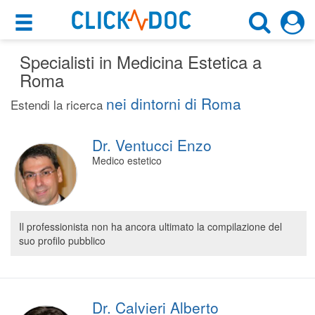
×
×
Specialisti in Medicina Estetica a
Motore di ricerca
Cosa possiamo offrirti
Roma
Cerca uno specialista
nei dintorni di Roma
Per i pazienti
Estendi la ricerca
Medico Estetico
Prenota una visita
Dr. Ventucci Enzo
Roma (RM)
Ricerca specialisti
Medico estetico
Consulti online
CERCA
(su medicitalia.it)
Il professionista non ha ancora ultimato la compilazione del
suo profilo pubblico
Per gli specialisti
Prenotazioni online
Planner e rubrica in cloud
Dr. Calvieri Alberto