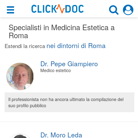
×
×
Specialisti in Medicina Estetica a
Motore di ricerca
Cosa possiamo offrirti
Roma
Cerca uno specialista
nei dintorni di Roma
Per i pazienti
Estendi la ricerca
Medico Estetico
Prenota una visita
Dr. Pepe Giampiero
Roma (RM)
Ricerca specialisti
Medico estetico
Consulti online
CERCA
(su medicitalia.it)
Il professionista non ha ancora ultimato la compilazione del
suo profilo pubblico
Per gli specialisti
Prenotazioni online
Planner e rubrica in cloud
Dr. Moro Leda