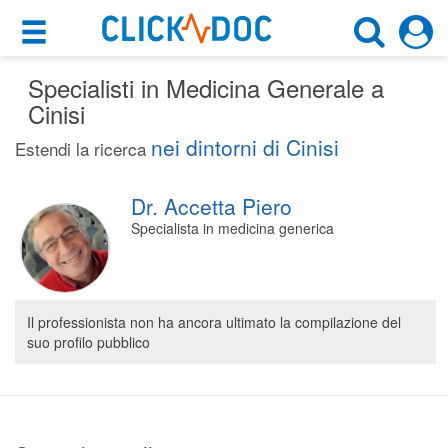
×
×
Specialisti in Medicina Generale a
Motore di ricerca
Cosa possiamo offrirti
Cinisi
Cerca uno specialista
nei dintorni di Cinisi
Per i pazienti
Estendi la ricerca
Medico Generico
Prenota una visita
Dr. Accetta Piero
Cinisi (PA)
Ricerca specialisti
Specialista in medicina generica
Consulti online
CERCA
(su medicitalia.it)
Il professionista non ha ancora ultimato la compilazione del
suo profilo pubblico
Per gli specialisti
Prenotazioni online
Planner e rubrica in cloud