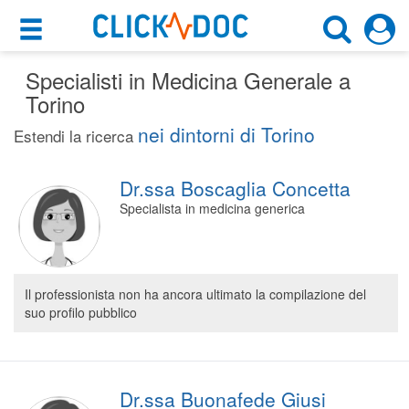
×
×
Specialisti in Medicina Generale a
Motore di ricerca
Cosa possiamo offrirti
Torino
Cerca uno specialista
nei dintorni di Torino
Per i pazienti
Estendi la ricerca
Medico Generico
Prenota una visita
Dr.ssa Boscaglia Concetta
Torino (TO)
Ricerca specialisti
Specialista in medicina generica
Consulti online
CERCA
(su medicitalia.it)
Il professionista non ha ancora ultimato la compilazione del
suo profilo pubblico
Per gli specialisti
Prenotazioni online
Planner e rubrica in cloud
Dr.ssa Buonafede Giusi