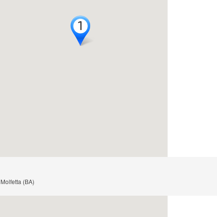
1
1
 Molfetta (BA)