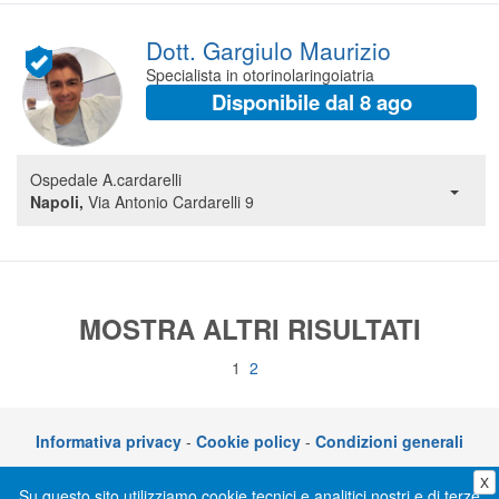
Dott. Gargiulo Maurizio
Specialista in otorinolaringoiatria
Disponibile dal 8 ago
Ospedale A.cardarelli
Napoli,
Via Antonio Cardarelli 9
MOSTRA ALTRI RISULTATI
1
2
Informativa privacy
-
Cookie policy
-
Condizioni generali
X
CLICKDOC è un servizio di CGM Italia S.r.l. - P.I. 05014030729 – Via adriano
Su questo sito utilizziamo cookie tecnici e analitici nostri e di terze