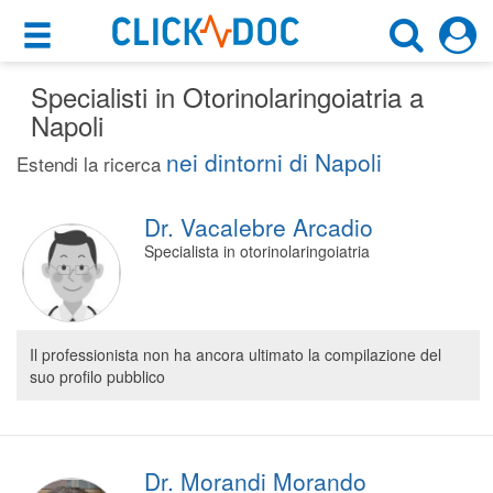
×
×
Specialisti in Otorinolaringoiatria a
Motore di ricerca
Cosa possiamo offrirti
Napoli
Cerca uno specialista
nei dintorni di Napoli
Per i pazienti
Estendi la ricerca
Otorinolaringoiatra
Prenota una visita
Dr. Vacalebre Arcadio
Napoli (NA)
Ricerca specialisti
Specialista in otorinolaringoiatria
Consulti online
CERCA
(su medicitalia.it)
Il professionista non ha ancora ultimato la compilazione del
suo profilo pubblico
Per gli specialisti
Prenotazioni online
Planner e rubrica in cloud
Dr. Morandi Morando