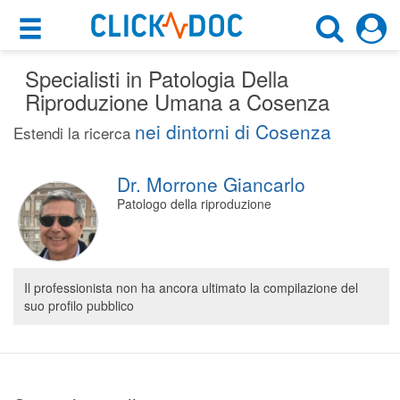
×
×
Specialisti in Patologia Della
Motore di ricerca
Cosa possiamo offrirti
Riproduzione Umana a Cosenza
Cerca uno specialista
nei dintorni di Cosenza
Per i pazienti
Estendi la ricerca
Patologo Della Riproduzione
Prenota una visita
Dr. Morrone Giancarlo
Cosenza (CS)
Ricerca specialisti
Patologo della riproduzione
Consulti online
CERCA
(su medicitalia.it)
Il professionista non ha ancora ultimato la compilazione del
suo profilo pubblico
Per gli specialisti
Prenotazioni online
Planner e rubrica in cloud