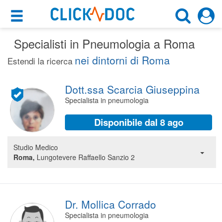
×
×
Specialisti in Pneumologia a Roma
Motore di ricerca
Cosa possiamo offrirti
nei dintorni di Roma
Estendi la ricerca
Cerca uno specialista
Per i pazienti
Pneumologo
Dott.ssa Scarcia Giuseppina
Prenota una visita
Specialista in pneumologia
Roma (RM)
Ricerca specialisti
Disponibile dal 8 ago
Consulti online
CERCA
(su medicitalia.it)
Studio Medico
Roma,
Lungotevere Raffaello Sanzio 2
Per gli specialisti
Prenotazioni online
Dr. Mollica Corrado
Planner e rubrica in cloud
Specialista in pneumologia