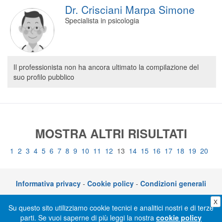
Dr. Crisciani Marpa Simone
Specialista in psicologia
Il professionista non ha ancora ultimato la compilazione del
suo profilo pubblico
MOSTRA ALTRI RISULTATI
1
2
3
4
5
6
7
8
9
10
11
12
13
14
15
16
17
18
19
20
Informativa privacy
-
Cookie policy
-
Condizioni generali
X
CLICKDOC è un servizio di CGM Italia S.r.l. - P.I. 05014030729 – Via adriano
Su questo sito utilizziamo cookie tecnici e analitici nostri e di terze
Olivetti 10, 70056 Molfetta (BA)
parti. Se vuoi saperne di più leggi la nostra
cookie policy