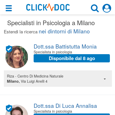
×
×
Specialisti in Psicologia a Milano
Motore di ricerca
Cosa possiamo offrirti
nei dintorni di Milano
Estendi la ricerca
Cerca uno specialista
Per i pazienti
Psicologo
Dott.ssa Battistutta Monia
Prenota una visita
Specialista in psicologia
Milano (MI)
Disponibile dal 8 ago
Ricerca specialisti
Consulti online
CERCA
(su medicitalia.it)
Riza - Centro Di Medicina Naturale
Milano,
Via Luigi Anelli 4
Per gli specialisti
Prenotazioni online
Dott.ssa Di Luca Annalisa
Planner e rubrica in cloud
Specialista in psicologia