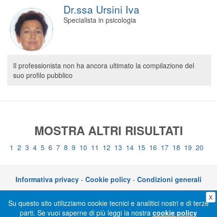
Dr.ssa Ursini Iva
Specialista in psicologia
Il professionista non ha ancora ultimato la compilazione del
suo profilo pubblico
MOSTRA ALTRI RISULTATI
1
2
3
4
5
6
7
8
9
10
11
12
13
14
15
16
17
18
19
20
Informativa privacy
-
Cookie policy
-
Condizioni generali
X
CLICKDOC è un servizio di CGM Italia S.r.l. - P.I. 05014030729 – Via adriano
Su questo sito utilizziamo cookie tecnici e analitici nostri e di terze
Olivetti 10, 70056 Molfetta (BA)
parti. Se vuoi saperne di più leggi la nostra
cookie policy