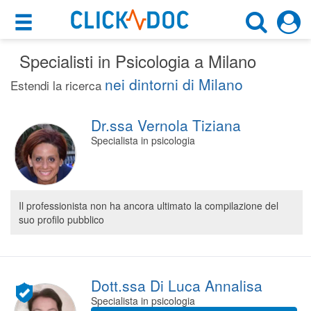
×
×
Specialisti in Psicologia a Milano
Motore di ricerca
Cosa possiamo offrirti
nei dintorni di Milano
Estendi la ricerca
Cerca uno specialista
Per i pazienti
Psicologo
Dr.ssa Vernola Tiziana
Prenota una visita
Specialista in psicologia
Milano (MI)
Ricerca specialisti
Consulti online
CERCA
(su medicitalia.it)
Il professionista non ha ancora ultimato la compilazione del
suo profilo pubblico
Per gli specialisti
Prenotazioni online
Dott.ssa Di Luca Annalisa
Planner e rubrica in cloud
Specialista in psicologia