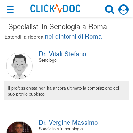
×
×
Specialisti in Senologia a Roma
Motore di ricerca
Cosa possiamo offrirti
nei dintorni di Roma
Estendi la ricerca
Cerca uno specialista
Per i pazienti
Senologo
Dr. Vitali Stefano
Prenota una visita
Senologo
Roma (RM)
Ricerca specialisti
Consulti online
CERCA
(su medicitalia.it)
Il professionista non ha ancora ultimato la compilazione del
suo profilo pubblico
Per gli specialisti
Prenotazioni online
Dr. Vergine Massimo
Planner e rubrica in cloud
Specialista in senologia