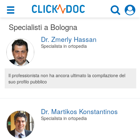
×
×
Specialisti a Bologna
Motore di ricerca
Cosa possiamo offrirti
Dr. Zmerly Hassan
Cerca uno specialista
Per i pazienti
Specialista in ortopedia
Scegli specialità, prestazione o cognome
Prenota una visita
Bologna (BO)
Ricerca specialisti
Il professionista non ha ancora ultimato la compilazione del
suo profilo pubblico
Consulti online
CERCA
(su medicitalia.it)
Per gli specialisti
Dr. Martikos Konstantinos
Specialista in ortopedia
Prenotazioni online
Planner e rubrica in cloud