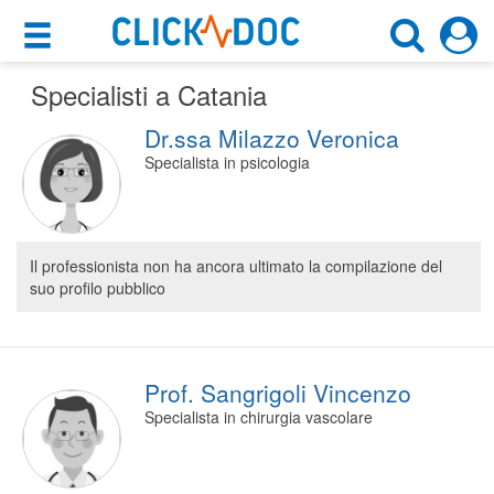
×
×
Specialisti a Catania
Motore di ricerca
Cosa possiamo offrirti
Dr.ssa Milazzo Veronica
Cerca uno specialista
Per i pazienti
Specialista in psicologia
Scegli specialità, prestazione o cognome
Prenota una visita
Catania (CT)
Ricerca specialisti
Il professionista non ha ancora ultimato la compilazione del
suo profilo pubblico
Consulti online
CERCA
(su medicitalia.it)
Per gli specialisti
Prof. Sangrigoli Vincenzo
Specialista in chirurgia vascolare
Prenotazioni online
Planner e rubrica in cloud