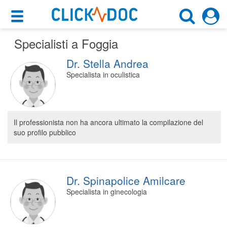
×
×
Specialisti a Foggia
Motore di ricerca
Cosa possiamo offrirti
Dr. Stella Andrea
Cerca uno specialista
Per i pazienti
Specialista in oculistica
Scegli specialità, prestazione o cognome
Prenota una visita
Foggia (FG)
Ricerca specialisti
Il professionista non ha ancora ultimato la compilazione del
suo profilo pubblico
Consulti online
CERCA
(su medicitalia.it)
Per gli specialisti
Dr. Spinapolice Amilcare
Specialista in ginecologia
Prenotazioni online
Planner e rubrica in cloud