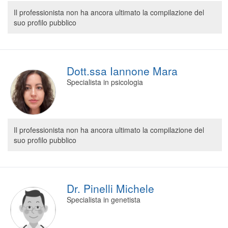
Segreteria virtuale
Il professionista non ha ancora ultimato la compilazione del
suo profilo pubblico
Teleconsulto
Dott.ssa Iannone Mara
Specialista in psicologia
Il professionista non ha ancora ultimato la compilazione del
suo profilo pubblico
Dr. Pinelli Michele
Specialista in genetista