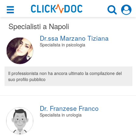
×
×
Specialisti a Napoli
Motore di ricerca
Cosa possiamo offrirti
Dr.ssa Marzano Tiziana
Cerca uno specialista
Per i pazienti
Specialista in psicologia
Scegli specialità, prestazione o cognome
Prenota una visita
Napoli (NA)
Ricerca specialisti
Il professionista non ha ancora ultimato la compilazione del
suo profilo pubblico
Consulti online
CERCA
(su medicitalia.it)
Per gli specialisti
Dr. Franzese Franco
Specialista in urologia
Prenotazioni online
Planner e rubrica in cloud