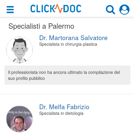
×
×
Specialisti a Palermo
Motore di ricerca
Cosa possiamo offrirti
Dr. Martorana Salvatore
Cerca uno specialista
Per i pazienti
Specialista in chirurgia plastica
Scegli specialità, prestazione o cognome
Prenota una visita
Palermo (PA)
Ricerca specialisti
Il professionista non ha ancora ultimato la compilazione del
suo profilo pubblico
Consulti online
CERCA
(su medicitalia.it)
Per gli specialisti
Dr. Melfa Fabrizio
Specialista in dietologia
Prenotazioni online
Planner e rubrica in cloud