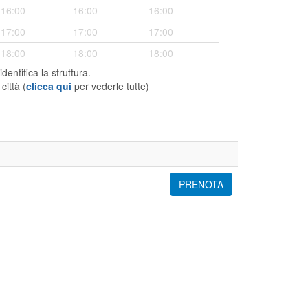
16:00
16:00
16:00
17:00
17:00
17:00
18:00
18:00
18:00
 identifica la struttura.
città (
clicca qui
per vederle tutte)
PRENOTA