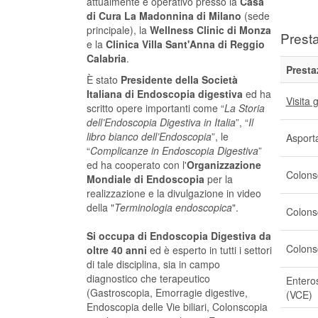
attualmente è operativo presso la
Casa
di Cura La Madonnina di Milano
(sede
principale), la
Wellness Clinic di Monza
Presta
e la
Clinica Villa Sant'Anna di Reggio
Calabria
.
Presta
È stato
Presidente della Società
Italiana di Endoscopia digestiva
ed ha
Visita 
scritto opere importanti come “
La Storia
dell’Endoscopia Digestiva in Italia
”, “
Il
libro bianco dell’Endoscopia
”, le
Asporta
“
Complicanze in Endoscopia Digestiva
”
ed ha cooperato con l'
Organizzazione
Colons
Mondiale di Endoscopia
per la
realizzazione e la divulgazione in video
della "
Terminologia endoscopica
".
Colons
Si occupa di Endoscopia Digestiva da
Colons
oltre 40 anni
ed è esperto in tutti i settori
di tale disciplina, sia in campo
diagnostico che terapeutico
Entero
(Gastroscopia, Emorragie digestive,
(VCE)
Endoscopia delle Vie biliari, Colonscopia