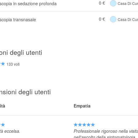
0 €
scopia in sedazione profonda
Casa Di Cur
0 €
scopia transnasale
Casa Di Cur
oni degli utenti
133 voti
sioni degli utenti
ità
Empatia
tà eccelsa.
Professionale rigoroso nella visit
nell'ascolto della sintomatologia.