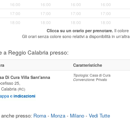
16:00
16:00
16:00
16:00
17:00
17:00
17:00
17:00
18:00
18:00
18:00
18:00
Clicca su un orario per prenotare.
Il colore
Gli orari senza colore sono relativi a disponibilità in un'altra 
e a Reggio Calabria presso:
ura
Caratteristiche
Tipologia:
Casa di Cura
sa Di Cura Villa Sant'anna
Convenzione:
Privato
cefisso 25,
 Calabria
(
RC
)
 anche presso:
Roma
-
Monza
-
Milano
-
Vedi Tutte