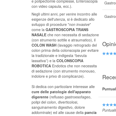
e polipectomie complesse, Enteroscopia
Gastro
con video capsula, ecc.).
Negli ultimi anni, per venire incontro alle
Gastro
esigenze dell'utenza, si è dedicato allo
sviluppo di procedure "
non invasive
"
come la
GASTROSCOPIA TRANS
NASALE
che non necessita di sedazione
(con strumento sottile e atraumatico), il
Opini
COLON WASH
(lavaggio retrogrado del
colon prima della colonscopia per evitare
la tradizionale e indigesta “bevuta
lassativa”) e la
COLONSCOPIA
ROBOTICA
Endotics che non necessita
di sedazione (con strumento monouso,
Recen
indolore e privo di complicanze).
Si dedica con particolare interesse alle
Puntual
cure delle patologie dell'apparato
digerente
(reflusso gastroesofageo,
polipi del colon, diverticolosi,
sanguinamento digestivo, dolore
Puntuali
addominale) ed alle cause della
pancia