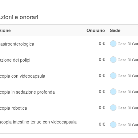
zioni e onorari
zione
Onorario
Sede
0 €
gastroenterologica
Casa Di Cur
0 €
zione dei polipi
Casa Di Cur
0 €
copia con videocapsula
Casa Di Cur
0 €
copia in sedazione profonda
Casa Di Cur
0 €
copia robotica
Casa Di Cur
scopia intestino tenue con videocapsula
0 €
Casa Di Cur