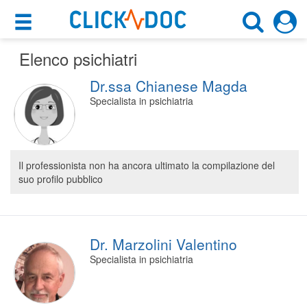
×
×
Elenco psichiatri
Motore di ricerca
Cosa possiamo offrirti
Dr.ssa Chianese Magda
Cerca uno specialista
Per i pazienti
Specialista in psichiatria
Psichiatra
Prenota una visita
Scegli la città
Ricerca specialisti
Il professionista non ha ancora ultimato la compilazione del
suo profilo pubblico
Consulti online
CERCA
(su medicitalia.it)
Per gli specialisti
Dr. Marzolini Valentino
Specialista in psichiatria
Prenotazioni online
Planner e rubrica in cloud