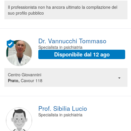
Segreteria virtuale
Il professionista non ha ancora ultimato la compilazione del
suo profilo pubblico
Teleconsulto
Dr. Vannucchi Tommaso
Specialista in psichiatria
Disponibile dal 12 ago
Centro Giovannini
Prato,
Cavour 118
Prof. Sibilia Lucio
Specialista in psichiatria