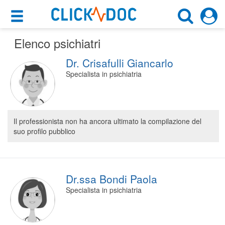
×
×
Elenco psichiatri
Motore di ricerca
Cosa possiamo offrirti
Dr. Crisafulli Giancarlo
Cerca uno specialista
Per i pazienti
Specialista in psichiatria
Psichiatra
Prenota una visita
Scegli la città
Ricerca specialisti
Il professionista non ha ancora ultimato la compilazione del
suo profilo pubblico
Consulti online
CERCA
(su medicitalia.it)
Per gli specialisti
Dr.ssa Bondi Paola
Specialista in psichiatria
Prenotazioni online
Planner e rubrica in cloud