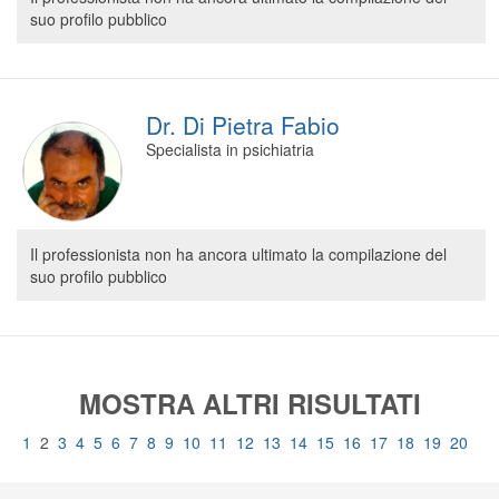
suo profilo pubblico
Dr. Di Pietra Fabio
Specialista in psichiatria
Il professionista non ha ancora ultimato la compilazione del
suo profilo pubblico
MOSTRA ALTRI RISULTATI
1
2
3
4
5
6
7
8
9
10
11
12
13
14
15
16
17
18
19
20