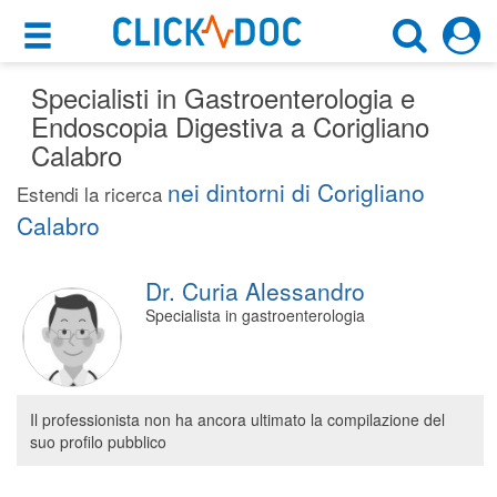
×
×
Specialisti in Gastroenterologia e
Motore di ricerca
Cosa possiamo offrirti
Endoscopia Digestiva a Corigliano
Cerca uno specialista
Calabro
Per i pazienti
Gastroenterologo
nei dintorni di Corigliano
Estendi la ricerca
Prenota una visita
Calabro
Corigliano Calabro (CS)
Ricerca specialisti
Dr. Curia Alessandro
Consulti online
CERCA
Specialista in gastroenterologia
(su medicitalia.it)
Per gli specialisti
Il professionista non ha ancora ultimato la compilazione del
Prenotazioni online
suo profilo pubblico
Planner e rubrica in cloud