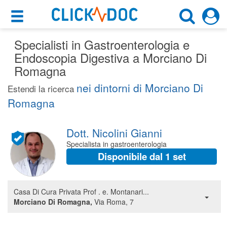
×
×
Specialisti in Gastroenterologia e
Motore di ricerca
Cosa possiamo offrirti
Endoscopia Digestiva a Morciano Di
Cerca uno specialista
Romagna
Per i pazienti
Gastroenterologo
nei dintorni di Morciano Di
Estendi la ricerca
Prenota una visita
Romagna
Morciano Di Romagna (RN)
Ricerca specialisti
Dott. Nicolini Gianni
Consulti online
CERCA
Specialista in gastroenterologia
(su medicitalia.it)
Disponibile dal 1 set
Per gli specialisti
Casa Di Cura Privata Prof . e. Montanari...
Prenotazioni online
Morciano Di Romagna,
Via Roma, 7
Planner e rubrica in cloud