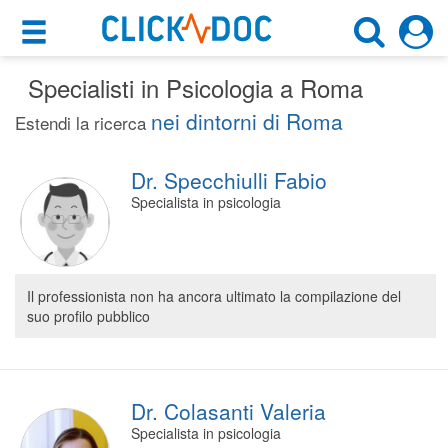
×
×
Specialisti in Psicologia a Roma
Motore di ricerca
Cosa possiamo offrirti
nei dintorni di Roma
Estendi la ricerca
Cerca uno specialista
Per i pazienti
Psicologo
Dr. Specchiulli Fabio
Prenota una visita
Specialista in psicologia
Roma (RM)
Ricerca specialisti
Consulti online
CERCA
(su medicitalia.it)
Il professionista non ha ancora ultimato la compilazione del
suo profilo pubblico
Per gli specialisti
Prenotazioni online
Dr. Colasanti Valeria
Planner e rubrica in cloud
Specialista in psicologia