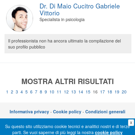
Dr. Di Maio Cucitro Gabriele
Vittorio
Specialista in psicologia
Il professionista non ha ancora ultimato la compilazione del
suo profilo pubblico
MOSTRA ALTRI RISULTATI
1
2
3
4
5
6
7
8
9
10
11
12
13
14
15
16
17
18
19
20
Informativa privacy
-
Cookie policy
-
Condizioni generali
X
CLICKDOC è un servizio di CGM Italia S.r.l. - P.I. 05014030729 – Via adriano
Su questo sito utilizziamo cookie tecnici e analitici nostri e di terze
Olivetti 10, 70056 Molfetta (BA)
parti. Se vuoi saperne di più leggi la nostra
cookie policy