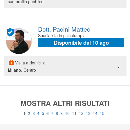
suo profilo pubblico
Dott. Pacini Matteo
Specialista in psicoterapia
Disponibile dal 10 ago
Visita a domicilio
Milano,
Centro
MOSTRA ALTRI RISULTATI
1
2
3
4
5
6
7
8
9
10
11
12
13
14
15