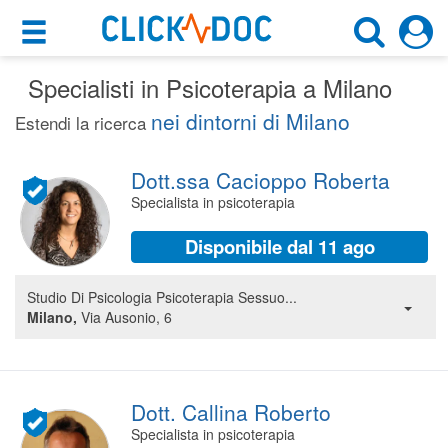
×
×
Specialisti in Psicoterapia a Milano
Motore di ricerca
Cosa possiamo offrirti
nei dintorni di Milano
Estendi la ricerca
Cerca uno specialista
Per i pazienti
Psicoterapeuta
Dott.ssa Cacioppo Roberta
Prenota una visita
Specialista in psicoterapia
Milano (MI)
Ricerca specialisti
Disponibile dal 11 ago
Consulti online
CERCA
(su medicitalia.it)
Studio Di Psicologia Psicoterapia Sessuo...
Milano,
Via Ausonio, 6
Per gli specialisti
Prenotazioni online
Dott. Callina Roberto
Planner e rubrica in cloud
Specialista in psicoterapia