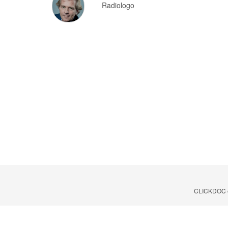
Radiologo
CLICKDOC è u