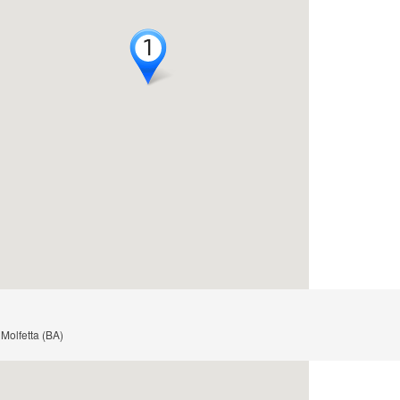
1
1
 Molfetta (BA)