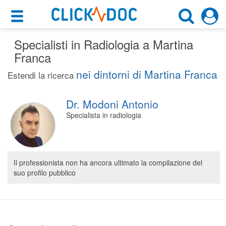
×
×
Specialisti in Radiologia a Martina
Motore di ricerca
Cosa possiamo offrirti
Franca
Cerca uno specialista
nei dintorni di Martina Franca
Per i pazienti
Estendi la ricerca
Radiologo
Prenota una visita
Dr. Modoni Antonio
Martina Franca (TA)
Ricerca specialisti
Specialista in radiologia
Consulti online
CERCA
(su medicitalia.it)
Il professionista non ha ancora ultimato la compilazione del
suo profilo pubblico
Per gli specialisti
Prenotazioni online
Planner e rubrica in cloud