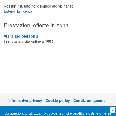
Segreteria virtuale
Nessun risultato nelle immediate vicinanze.
Estendi la ricerca
Teleconsulto
Prestazioni offerte in zona
Visita radioterapica
Prenota la visita online a
100€
Informativa privacy
-
Cookie policy
-
Condizioni generali
X
CLICKDOC è un servizio di CGM Italia S.r.l. - P.I. 05014030729 – Via adriano
Su questo sito utilizziamo cookie tecnici e analitici nostri e di terze