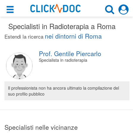
×
×
Specialisti in Radioterapia a Roma
Motore di ricerca
Cosa possiamo offrirti
nei dintorni di Roma
Estendi la ricerca
Cerca uno specialista
Per i pazienti
Radioterapista
Prof. Gentile Piercarlo
Prenota una visita
Specialista in radioterapia
Roma (RM)
Ricerca specialisti
Consulti online
CERCA
(su medicitalia.it)
Il professionista non ha ancora ultimato la compilazione del
suo profilo pubblico
Per gli specialisti
Prenotazioni online
Specialisti nelle vicinanze
Planner e rubrica in cloud