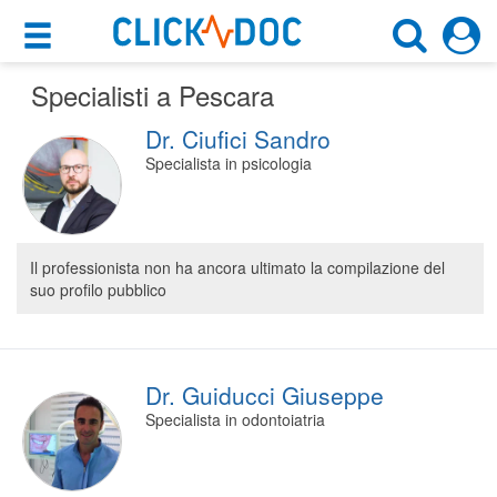
×
×
Specialisti a Pescara
Motore di ricerca
Cosa possiamo offrirti
Dr. Ciufici Sandro
Cerca uno specialista
Per i pazienti
Specialista in psicologia
Scegli specialità, prestazione o cognome
Prenota una visita
Pescara (PE)
Ricerca specialisti
Il professionista non ha ancora ultimato la compilazione del
suo profilo pubblico
Consulti online
CERCA
(su medicitalia.it)
Per gli specialisti
Dr. Guiducci Giuseppe
Specialista in odontoiatria
Prenotazioni online
Planner e rubrica in cloud