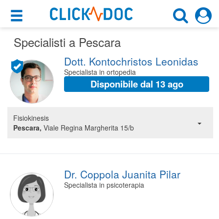
×
×
Specialisti a Pescara
Motore di ricerca
Cosa possiamo offrirti
Dott. Kontochristos Leonidas
Cerca uno specialista
Per i pazienti
Specialista in ortopedia
Scegli specialità, prestazione o cognome
Disponibile dal 13 ago
Prenota una visita
Pescara (PE)
Ricerca specialisti
Fisiokinesis
Pescara,
Viale Regina Margherita 15/b
Consulti online
CERCA
(su medicitalia.it)
Per gli specialisti
Dr. Coppola Juanita Pilar
Specialista in psicoterapia
Prenotazioni online
Planner e rubrica in cloud